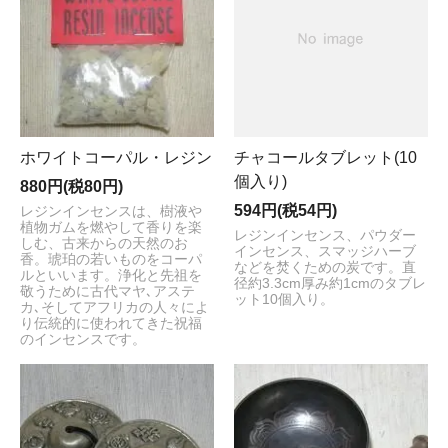
ホワイトコーパル・レジン
チャコールタブレット(10
個入り)
880円(税80円)
594円(税54円)
レジンインセンスは、樹液や
植物ガムを燃やして香りを楽
レジンインセンス、パウダー
しむ、古来からの天然のお
インセンス、スマッジハーブ
香。琥珀の若いものをコーパ
などを焚くための炭です。直
ルといいます。浄化と先祖を
径約3.3cm厚み約1cmのタブレ
敬うために古代マヤ､アステ
ット10個入り。
カ､そしてアフリカの人々によ
り伝統的に使われてきた祝福
のインセンスです。