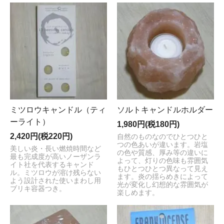
ミツロウキャンドル（ティ
ソルトキャンドルホルダー
ーライト）
1,980円(税180円)
2,420円(税220円)
自然のものなのでひとつひと
つの色あいが違います。岩塩
美しい炎・長い燃焼時間など
の色や質感、厚み等の違いに
最も完成度が高いノーザンラ
よって、灯りの色味も雰囲気
イト社を代表するキャンド
もひとつひとつ異なって見え
ル。ミツロウが溶け残らない
ます。炎の揺らめきによって
よう設計された使いまわし用
光が変化し幻想的な雰囲気が
ブリキ容器つき。
楽しめます。