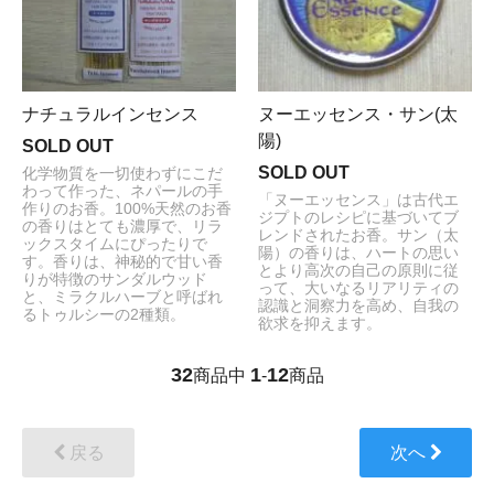
ナチュラルインセンス
ヌーエッセンス・サン(太
陽)
SOLD OUT
SOLD OUT
化学物質を一切使わずにこだ
わって作った、ネパールの手
「ヌーエッセンス」は古代エ
作りのお香。100%天然のお香
ジプトのレシピに基づいてブ
の香りはとても濃厚で、リラ
レンドされたお香。サン（太
ックスタイムにぴったりで
陽）の香りは、ハートの思い
す。香りは、神秘的で甘い香
とより高次の自己の原則に従
りが特徴のサンダルウッド
って、大いなるリアリティの
と、ミラクルハーブと呼ばれ
認識と洞察力を高め、自我の
るトゥルシーの2種類。
欲求を抑えます。
32
1
12
商品中
-
商品
戻る
次へ