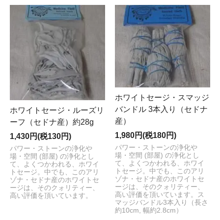
ホワイトセージ・スマッジ
バンドル 3本入り（セドナ
ホワイトセージ・ルーズリ
産）
ーフ（セドナ産）約28g
1,980円(税180円)
1,430円(税130円)
パワー・ストーンの浄化や
パワー・ストーンの浄化や
場・空間 (部屋) の浄化とし
場・空間 (部屋) の浄化とし
て、よくつかわれる、ホワイ
て、よくつかわれる、ホワイ
トセージ。中でも、このアリ
トセージ。中でも、このアリ
ゾナ・セドナ産のホワイトセ
ゾナ・セドナ産のホワイトセ
ージは、そのクォリティー、
ージは、そのクォリティー、
高い評価を頂いています。ス
高い評価を頂いています。
マッジバンドル3本入り（長さ
約10cm, 幅約2.8cm）