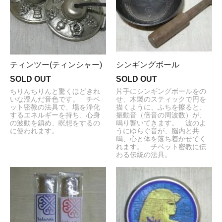
ティンツー(ティンシャー)
シンギングボール
SOLD OUT
SOLD OUT
ちりんちりんと驚くほどきれ
片手にシンギングボールをの
いな澄んだ音色です。 チベ
せ、木製のスティックで円を
ット密教の法具で、場を浄化
描くように、ふちを擦ると、
するエネルギーを持ち、心身
振動音（倍音の周波数）が、
の波動を鎮め、瞑想をするの
鳴り響いてきます。 波のよ
に使われます。
うにゆらぐ音が、脳内と共
鳴、心と体を落ち着かせてく
れます。 チベット密教に伝
わる伝統の法具。