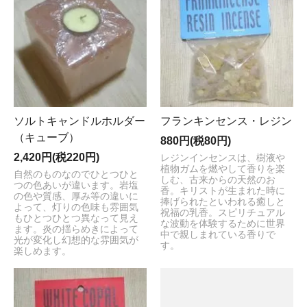
ソルトキャンドルホルダー
フランキンセンス・レジン
（キューブ）
880円(税80円)
2,420円(税220円)
レジンインセンスは、樹液や
植物ガムを燃やして香りを楽
自然のものなのでひとつひと
しむ、古来からの天然のお
つの色あいが違います。岩塩
香。キリストが生まれた時に
の色や質感、厚み等の違いに
捧げられたといわれる癒しと
よって、灯りの色味も雰囲気
祝福の乳香。スピリチュアル
もひとつひとつ異なって見え
な波動を体験するために世界
ます。炎の揺らめきによって
中で親しまれている香りで
光が変化し幻想的な雰囲気が
す。
楽しめます。