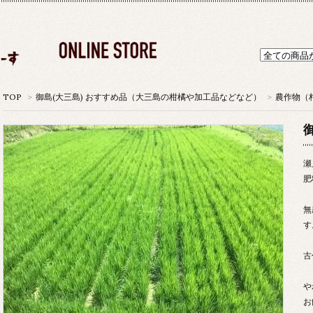
TOP
>
御島(大三島) おすすめ品（大三島の柑橘や加工品などなど）
>
農作物（
瀬
肥
無
す
古
や
お