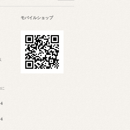
モバイルショップ
以
金に
4
4