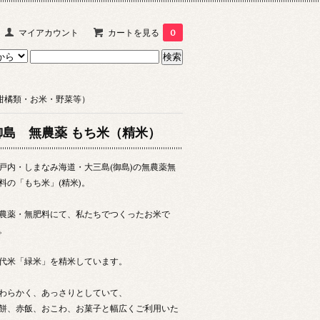
マイアカウント
カートを見る
0
柑橘類・お米・野菜等）
御島 無農薬 もち米（精米）
戸内・しまなみ海道・大三島(御島)の無農薬無
料の「もち米」(精米)。
農薬・無肥料にて、私たちでつくったお米で
。
代米「緑米」を精米しています。
わらかく、あっさりとしていて、
餅、赤飯、おこわ、お菓子と幅広くご利用いた