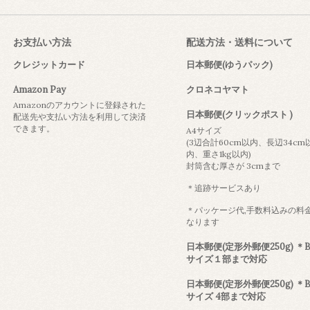
お支払い方法
配送方法・送料について
クレジットカード
日本郵便(ゆうパック)
Amazon Pay
クロネコヤマト
Amazonのアカウントに登録された
日本郵便(クリックポスト )
配送先や支払い方法を利用して決済
できます。
A4サイズ
(3辺合計60cm以内、長辺34cm
内、重さ1kg以内)
封筒含む厚さが 3cmまで
＊追跡サービスあり
＊パッケージ代,手数料込みの料
なります
日本郵便(定形外郵便250g) ＊B
サイズ１部まで対応
日本郵便(定形外郵便250g) ＊B
サイズ 4部まで対応