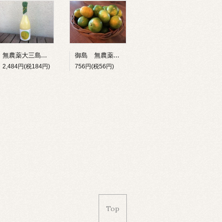
無農薬大三島フレッシュレモンまるしぼり（天然果汁100%無添加のストレート）
御島 無農薬みかん
2,484円(税184円)
756円(税56円)
Top