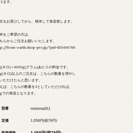
けます。
文をお受けしてから、精米して発送致します。
米をご希望の方は、
ちらからご注文お願いいたします。
tp://from-earth.shop-pro.jp/?pid=150490766
kg(キロ)＝1000g(グラム)あたりの料金です。
kg(キロ)以上のご注文は、こちらの数量を増やし
いただけたらと思います。
えば、こちらの数量を3としていただければ、
kgでの発送となります。
型番
mishima051
定価
1,058円(税78円)
1,058円(税78円)
販売価格