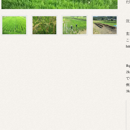
だ
注
玄
こ
ht
1
2
て
例
3