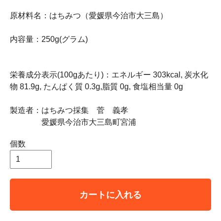
原材料名：はちみつ（愛媛県今治市大三島）
内容量：250g(グラム)
栄養成分表示(100gあたり)：エネルギー 303kcal, 炭水化
物 81.9g, たんぱく質 0.3g,脂質 0g, 食塩相当量 0g
製造者：はちみつ採集 菅 義孝
愛媛県今治市大三島町宮浦
個数
カートに入れる