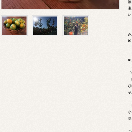
無
瀬
い
み
1
1
「
「
「
収
そ
「
小
味
こ