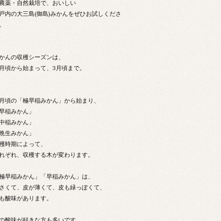
農薬・自然栽培で、おいしい
戸内の大三島(御島)みかんをぜひお試しくださ
。
かんの収穫シーズンは、
0月頃から始まって、3月頃まで。
0月頃の「極早稲みかん」から始まり、
早稲みかん」
中稲みかん」
晩生みかん」
穫時期によって、
れぞれ、収穫する木が変わります。
極早稲みかん」「早稲みかん」は、
さくて、皮が薄くて、皮も緑っぽくて、
も酸味があります。
の酸味が好きな方も多いです。