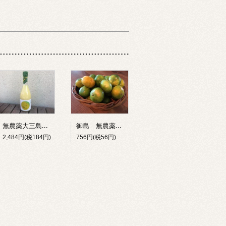
無農薬大三島フレッシュレモンまるしぼり（天然果汁100%無添加のストレート）
御島 無農薬みかん
2,484円(税184円)
756円(税56円)