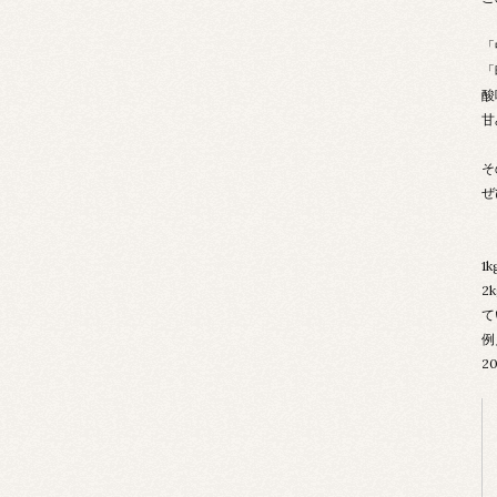
「
「
酸
甘
そ
ぜ
1
2
て
例
2