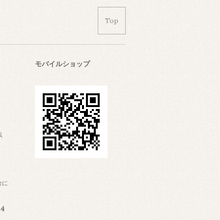
Top
モバイルショップ
以
金に
4