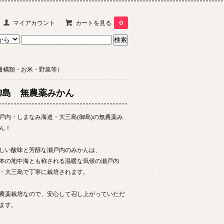
マイアカウント
カートを見る
0
柑橘類・お米・野菜等）
御島 無農薬みかん
戸内・しまなみ海道・大三島(御島)の無農薬み
ん！
しい酸味と芳醇な瀬戸内のみかんは、
本の地中海とも称される温暖な気候の瀬戸内
・大三島で丁寧に栽培されます。
農薬栽培なので、安心して召し上がっていただ
ます。