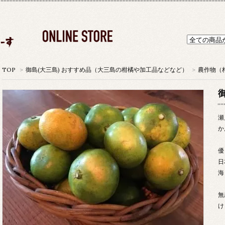
TOP
>
御島(大三島) おすすめ品（大三島の柑橘や加工品などなど）
>
農作物（
瀬
か
優
日
海
無
け