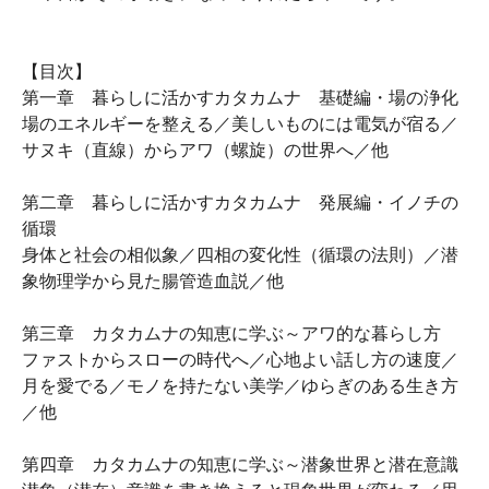
【目次】
第一章 暮らしに活かすカタカムナ 基礎編・場の浄化
場のエネルギーを整える／美しいものには電気が宿る／
サヌキ（直線）からアワ（螺旋）の世界へ／他
第二章 暮らしに活かすカタカムナ 発展編・イノチの
循環
身体と社会の相似象／四相の変化性（循環の法則）／潜
象物理学から見た腸管造血説／他
第三章 カタカムナの知恵に学ぶ～アワ的な暮らし方
ファストからスローの時代へ／心地よい話し方の速度／
月を愛でる／モノを持たない美学／ゆらぎのある生き方
／他
第四章 カタカムナの知恵に学ぶ～潜象世界と潜在意識