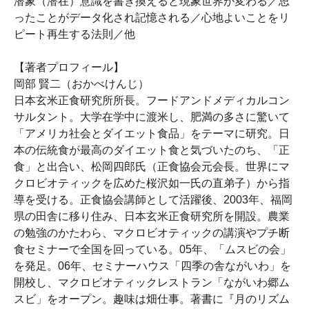
潜象（潜在）意識を書き換えると現象世界が変わる／思
ったことがデータ化され記憶される／心地よいことをリ
ピート再生する法則／他
【著者プロフィール】
岡部 賢二（おかべけんじ）
日本玄米正食研究所所長。フードアンドメディカルコン
サルタント。大学在学中に渡米し、肥満の多さに驚いて
「アメリカ社会とダイエット食品」をテーマに研究。日
本の伝統食が最高のダイエット食と気づいたのち、「正
食」と出合い、松岡四郎氏（正食協会元会長。世界にマ
クロビオティックを広めた桜沢如一氏の直弟子）から指
導を受ける。正食協会講師として活躍後、2003年、福岡
県の田舎に移り住み、日本玄米正食研究所を開設。農業
の勉強のかたわら、マクロビオティックの講演やプチ断
食セミナーで全国を回っている。05年、「ムスビの会」
を発足。06年、セミナーハウス「四季の舎ながいわ」を
開校し、マクロビオティックレストラン「ながいわ郷ム
スビ」をオープン。趣味は畑仕事。著書に『月のリズム